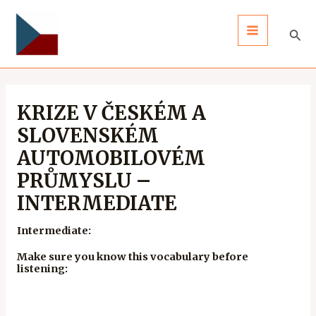
Skip
Post
MAIN
to
navigation
Sear
MENU
content
KRIZE V ČESKÉM A
SLOVENSKÉM
AUTOMOBILOVÉM
PRŮMYSLU –
INTERMEDIATE
Intermediate:
Make sure you know this vocabulary before
listening: