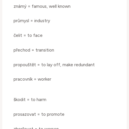
známý = famous, well known
průmysl = industry
čelit = to face
přechod = transition
propouštět = to lay off, make redundant
pracovník = worker
škodit = to harm
prosazovat = to promote
zhoršovat = to worsen